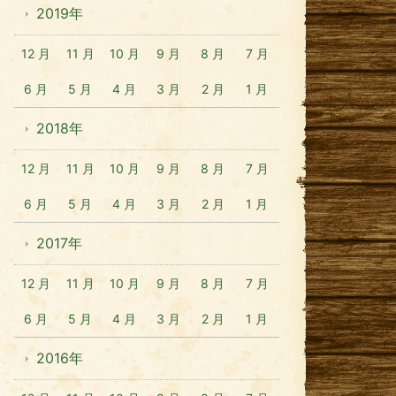
2019年
12 月
11 月
10 月
9 月
8 月
7 月
6 月
5 月
4 月
3 月
2 月
1 月
2018年
12 月
11 月
10 月
9 月
8 月
7 月
6 月
5 月
4 月
3 月
2 月
1 月
2017年
12 月
11 月
10 月
9 月
8 月
7 月
6 月
5 月
4 月
3 月
2 月
1 月
2016年