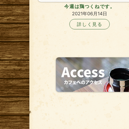
今週は鶏つくねです。
2021年06月14日
詳しく見る