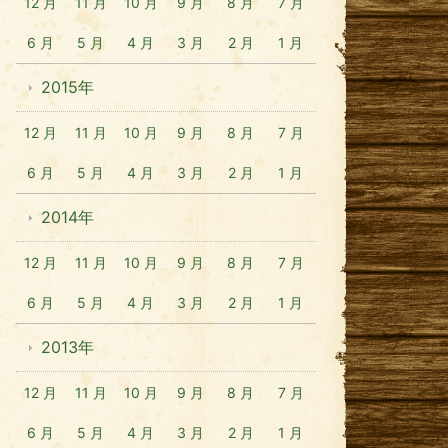
12 月
11 月
10 月
9 月
8 月
7 月
6 月
5 月
4 月
3 月
2 月
1 月
2015年
12 月
11 月
10 月
9 月
8 月
7 月
6 月
5 月
4 月
3 月
2 月
1 月
2014年
12 月
11 月
10 月
9 月
8 月
7 月
6 月
5 月
4 月
3 月
2 月
1 月
2013年
12 月
11 月
10 月
9 月
8 月
7 月
6 月
5 月
4 月
3 月
2 月
1 月