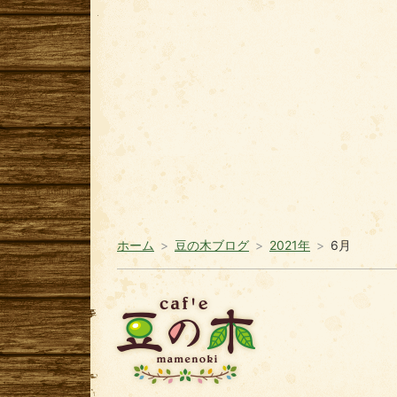
ホーム
豆の木ブログ
2021年
6月