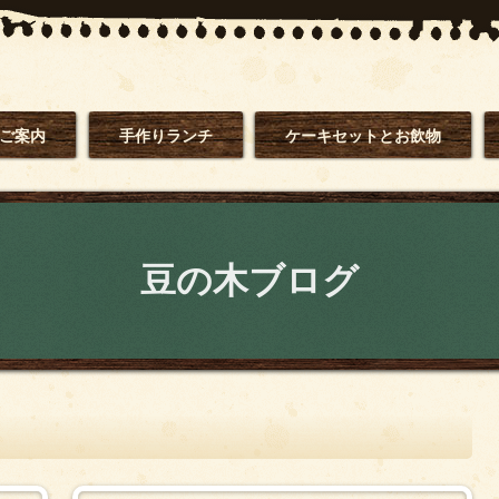
ご案内
手作りランチ
ケーキセットとお飲物
豆の木ブログ