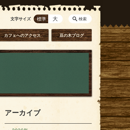
大
標準
文字サイズ
検索
カフェへのアクセス
豆の木ブログ
アーカイブ