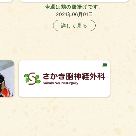
今週は鶏の唐揚げです。
2021年06月01日
詳しく見る