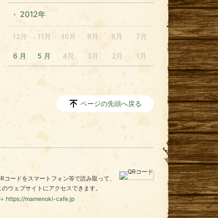
2012年
12月
11月
10月
9月
8月
7月
6 月
5 月
4月
3月
2月
1月
ページの先頭へ戻る
QRコードをスマートフォン等で読み取って、
このウェブサイトにアクセスできます。
https://mamenoki-cafe.jp