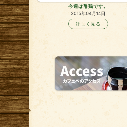
今週は酢鶏です。
2015年04月14日
詳しく見る