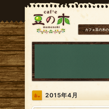
カフェ豆の木の
2015年4月