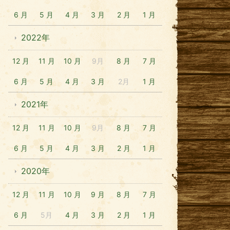
6 月
5 月
4 月
3 月
2 月
1 月
2022年
12 月
11 月
10 月
9月
8 月
7 月
6 月
5 月
4 月
3 月
2月
1 月
2021年
12 月
11 月
10 月
9月
8 月
7 月
6 月
5 月
4 月
3 月
2 月
1 月
2020年
12 月
11 月
10 月
9 月
8 月
7 月
6 月
5月
4 月
3 月
2 月
1 月