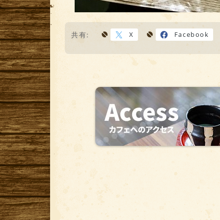
X
Facebook
共有: