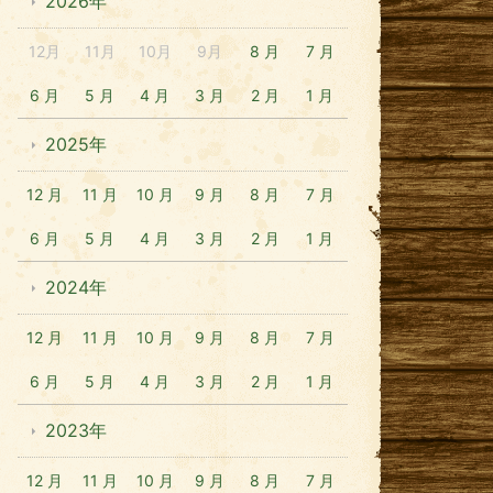
2026年
12月
11月
10月
9月
8 月
7 月
6 月
5 月
4 月
3 月
2 月
1 月
2025年
12 月
11 月
10 月
9 月
8 月
7 月
6 月
5 月
4 月
3 月
2 月
1 月
2024年
12 月
11 月
10 月
9 月
8 月
7 月
6 月
5 月
4 月
3 月
2 月
1 月
2023年
12 月
11 月
10 月
9 月
8 月
7 月