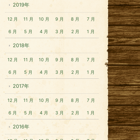
2019年
12 月
11 月
10 月
9 月
8 月
7 月
6 月
5 月
4 月
3 月
2 月
1 月
2018年
12 月
11 月
10 月
9 月
8 月
7 月
6 月
5 月
4 月
3 月
2 月
1 月
2017年
12 月
11 月
10 月
9 月
8 月
7 月
6 月
5 月
4 月
3 月
2 月
1 月
2016年