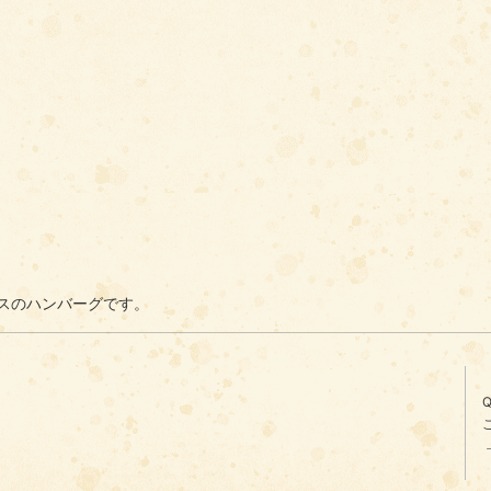
スのハンバーグです。